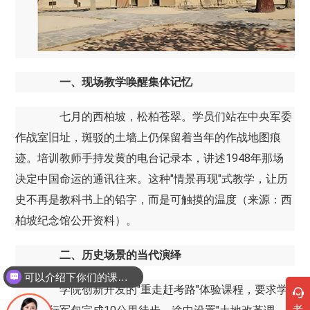
一、现场教学唤醒集体记忆
七月的西柏坡，松柏苍翠。学员们站在中央军委
作战室旧址，斑驳的土墙上仍保留着当年的作战地图痕
迹。培训教师手持发黄的电台记录本，讲述1948年那场
决定中国命运的通讯往来。这种"情景再现"式教学，让历
史不再是教科书上的铅字，而是可触摸的温度（来源：西
柏坡纪念馆公开资料）。
二、历史场景的当代演绎
可以介绍下你们的课程吗？
你们是怎么收费的呢
学院创新开发的"重走赶考路"体验课程，要求学
老