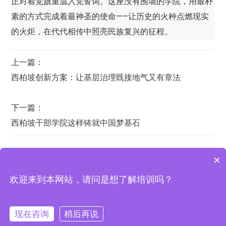
正对着党旗重温入党誓词。这座没有围墙的学院，用最朴
素的方式完成着最神圣的使命——让历史的火种点燃现实
的火炬，在代代相传中照亮民族复兴的征程。
上一篇：
西柏坡创新方案：让基层治理既接地气又有章法
下一篇：
西柏坡干部学院这样铸就中国梦基石
×
欢迎来到本网站，请问是想了解培训吗？
西柏坡培训基地 | 地址：西柏坡纪念馆宾馆办公室
西柏坡干部学院
|
西柏坡红色教育
|
西柏坡红色培训基地
|
红色培
训机构
|
西柏坡研学
现在咨询
稍后再说
Copyright © 2024 西柏坡干部培训学院 版权所有
在线咨询
拨打电话