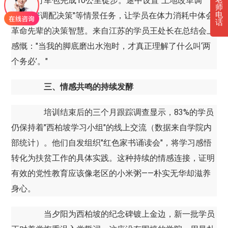
员背着行军包完成10公里徒步。途中设置"土地改革调
师
解""物资调配决策"等情景任务，让学员在体力消耗中体会
电
话
革命先辈的决策智慧。来自江苏的学员王处长在总结会上
感慨："当我的脚底磨出水泡时，才真正理解了什么叫‘两
个务必’。"
三、情感共鸣的持续发酵
培训结束后的三个月跟踪调查显示，83%的学员
仍保持着"西柏坡学习小组"的线上交流（数据来自学院内
部统计）。他们自发组织"红色家书诵读会"，将学习感悟
转化为扶贫工作的具体实践。这种持续的情感连接，证明
有效的党性教育应该像老区的小米粥——朴实无华却滋养
身心。
当夕阳为西柏坡的纪念碑镀上金边，新一批学员