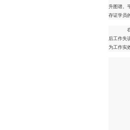
升图谱。
存证学员
在训
后工作失
为工作实