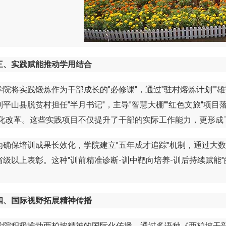
三、实践赋能推动学用结合
将实践锻炼作为干部成长的"必修课"，通过"驻村熔炼计划""
平山县脱贫村担任"半月书记"，主导"智慧大棚""红色文旅"项
字化改革。这些实践项目不仅提升了干部的实际工作能力，更形成
保培训成果长效化，学院建立"五年成才追踪"机制，通过大数据分析
省级以上表彰。这种"训前精准诊断-训中靶向培养-训后持续赋能
四、国际视野拓展精神传播
积极推动西柏坡精神的国际化传播，通过多语种《西柏坡干部