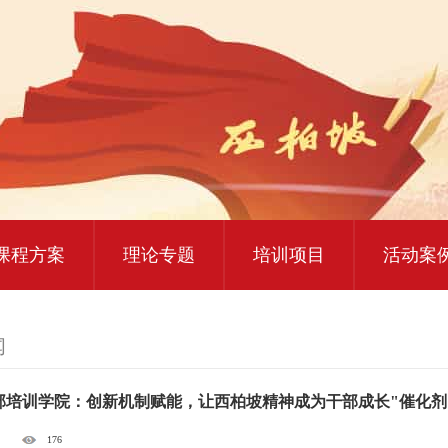
大思政课实践研修
红色教育研学课程
课程方案
理论专题
培训项目
活动案
闻
部培训学院：创新机制赋能，让西柏坡精神成为干部成长"催化剂
176