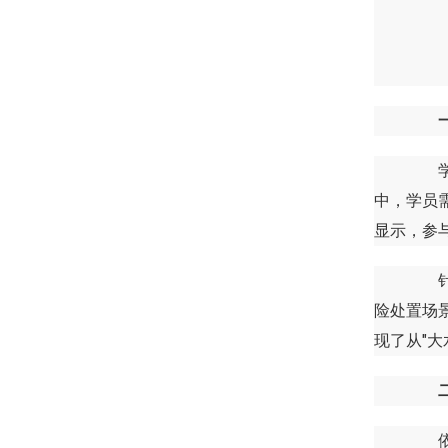
学院
中，学员
显示，参
针对
险处置场
现了从"大
依托