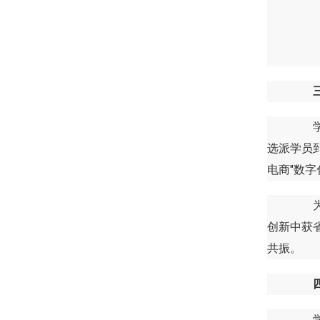
学院
选派学员到
电商"数
为确
创新中获
共振。
学院