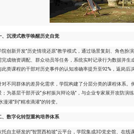
一、沉浸式教学唤醒历史自觉
创新开发"历史情境还原"教学模式，通过场景复刻、角色扮演等
需完成物资调配、群众动员等任务，系统实时记录行为数据并生成
与此类课程的干部对历史事件的认知准确率提升至92%，返岗后决
不同群体的差异化需求，学院构建了分层分类的课程体系。例如
景；为基层干部开设"乡村振兴辩论场"，与企业专家展开攻防演练
水漫灌"到"精准滴灌"的转变。
二、数字化转型重构培养体系
自主研发的"智慧西柏坡"云平台，学院集成3D党史馆、在线课程