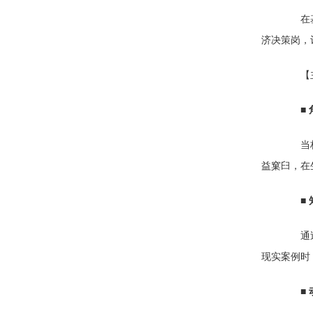
在基层
济决策岗，
【主
■
当林业
益窠臼，在
■
通过三
现实案例时
■