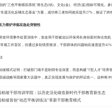
"三色平衡模拟系统"将生态(绿)、文化(金)、经济(蓝)指标可视化
"非遗活化反哺生态基金"方案，成功将三者协同效应提升27%，验证了跨
 压力熔炉淬炼应急处突韧性
环境事件处置演练中，发改局干部被迫以环保局长身份面对舆论危机，
%的常规工作盲区，但通过多轮情景推演，干部群体的问题响应速度提升41
结
模式证明：打破部门墙不是削弱专业深度，而是构建"T型人才"培养管
双碳战略等国家重大议题中，真正实现发展与保护的辩证统一。这种将冲
西柏坡干部培训学院：以历史活化锻造新时代干部教育新生态
西柏坡首创"动态平衡训练法"革新干部教育模式