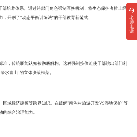
干部培养体系。通过跨部门角色强制互换机制，将生态保护者推上经
老
，开创了"动态平衡训练法"的干部教育新范式。
师
电
话
准，传统职能认知被彻底解构。这种强制换位迫使干部跳出部门利
要绿水青山"的立体决策框架。
域经济建模等跨界知识。在破解"南沟村旅游开发VS湿地保护"等
动的综合治理能力。