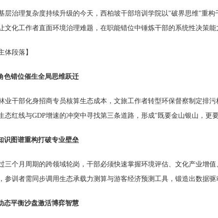
治理复杂度持续升级的今天，西柏坡干部培训学院以"破界思维"重构
让文化工作者直面环境治理难题，在职能错位中锤炼干部的系统性决策能力
体段落】
 角色错位催生全局思维跃迁
干部化身招商专员核算生态成本，文旅工作者转型环保督察制定排污标
生态红线与GDP增速的冲突中寻找第三条道路，形成"既要金山银山，更
 知识图谱重构打破专业壁垒
个月周期的跨领域轮岗，干部必须快速掌握环境评估、文化产业增值、区
，参训者需同步调用生态承载力测算与游客经济预测工具，锻造出数据驱
 动态平衡沙盘激活博弈智慧