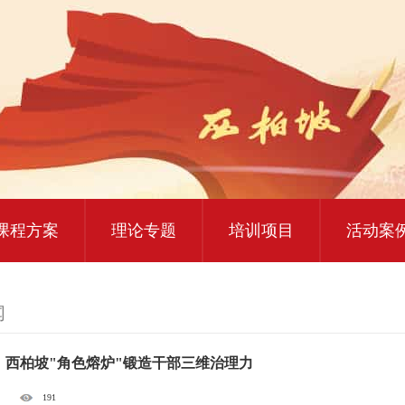
大思政课实践研修
红色教育研学课程
课程方案
理论专题
培训项目
活动案
闻
：西柏坡"角色熔炉"锻造干部三维治理力
191