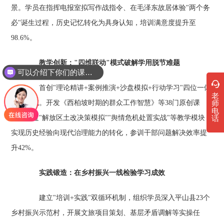
景。学员在指挥电报室拟写作战指令、在毛泽东故居体验"两个务
必"诞生过程，历史记忆转化为具身认知，培训满意度提升至
98.6%。
教学创新："四维联动"模式破解学用脱节难题‌
可以介绍下你们的课程吗？
首创"理论精讲+案例推演+沙盘模拟+行动学习"四位一体
老
教学模式。开发《西柏坡时期的群众工作智慧》等38门原创课
师
电
程，通过"解放区土改决策模拟""舆情危机处置实战"等教学模块，
话
实现历史经验向现代治理能力的转化，参训干部问题解决效率提
升42%。
实践锻造：在乡村振兴一线检验学习成效‌
建立"培训+实践"双循环机制，组织学员深入平山县23个
乡村振兴示范村，开展文旅项目策划、基层矛盾调解等实操任