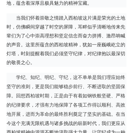
地，蕴含着深厚且极具魅力的精神宝藏。
当我们怀着崇敬之情踏入西柏坡这片满是荣光的土地
时，仿佛瞬间穿越了时空的屏障，耳畔似乎清晰地传来先
辈们为了心中崇高理想和坚定信念而奋力拼搏、激昂呐喊
的声音。这里所蕴含的西柏坡精神，犹如一座巍峨屹立的
灯塔，时刻提醒着我们必须坚守纪律，对纪律抱以最深切
的敬畏之心。
学纪、知纪、明纪、守纪，这不单单是我们理应始终
坚守的准则，更是我们能够稳步前行、不断进取的坚固保
障。回想西柏坡时期，正是由于有着如钢铁般坚硬、严格
的纪律要求，才强有力地保障了各项工作得以顺利、高效
在当
地开展，进而为革命的最终胜利奠定了坚实的基础。
今这个充满无限机遇与诸多挑战的崭新时代，我们更应从
西柏坡精神中源源不断地汲取强大力量，让守纪成为一种