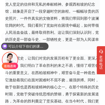
党人坚定的信仰和无私的奉献精神。参观西柏坡的纪念
馆，就像是开启了一段穿越时空的旅程。一幅幅珍贵的历
史照片、一件件真实的文物资料，将我们带回到那个波澜
壮阔的时代。我们看到了党如何在困境中崛起，如何带领
人民浴血奋战，最终取得胜利。这让我们深刻认识到，党
现在有优惠活动吗
的历史是一部奋斗史、一部牺牲史，更是一部为人民谋幸
福的历史。
可以介绍下你们的课程吗？
老
观党史，让我们对党的发展历程有了更全面、更深入
师
电
的了解。我们明白了革命胜利的来之不易，懂得了艰苦奋
话
在西柏坡精神中，艰苦奋斗是一种底色，
斗的重要意义。
它激励着我们在面对困难时不屈不挠，顽强拼搏。同时，
敢于创新也是西柏坡精神的核心之一。在那个特殊的历史
时期，党敢于突破传统思维的禁锢，勇于探索新的发展道
路，为革命的胜利奠定了坚实基础。在当今时代，我们更