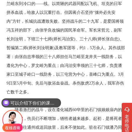
兰峪东到冷口的——线。以简陋的武器同配以飞机、坦克的日军
拼杀血战，给敌人以沉重打击。但因蒋介石坚持“攘外必先安
内”方针，长城抗战遭致失败。坚持战斗的二十九军，是爱国将领
冯玉祥的部下，由张学良改编的国民革命军。军长宋哲元，副军
长刘汝明，下辖三十七师(师长冯治安)、三十八师(师长张自忠)、
暂编第二师(师长刘汝明兼)及教军团等，约1．5万余人。其作战部
署：由张自忠率领的三十八师担任马兰峪至龙井关一线防务，以
遵化为中心，罗文峪为重点；由冯治安率领的三十七师，负责潘
家口至城子岭口一线防务，以三屯营为中心，喜峰口为重点。3月
9日至5月中旬。先后与敌浴血奋战。杀伤敌虏2万余人，我军亦伤
亡数千之多。
陵园由来
可以介绍下你们的课程吗？
随着激烈的战斗，设在遵化城西60华里的石门镇娘娘庙内的
老
后方医院，伤员们不断增加，牺牲者越来越多。起初．是将死者
师
电
用大车运往通州或送回故里，后来不便如此。驻在石门镇潘乃同
话