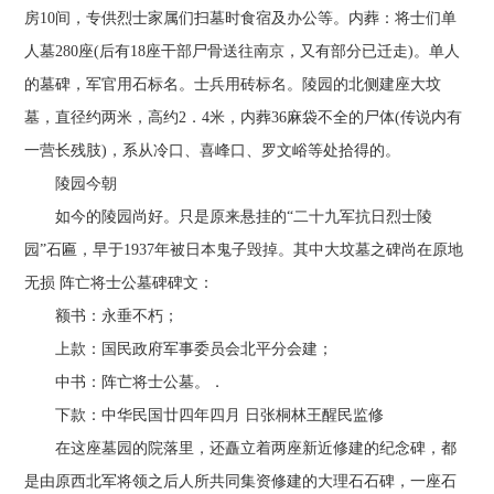
房10间，专供烈士家属们扫墓时食宿及办公等。内葬：将士们单
人墓280座(后有18座干部尸骨送往南京，又有部分已迁走)。单人
的墓碑，军官用石标名。士兵用砖标名。陵园的北侧建座大坟
墓，直径约两米，高约2．4米，内葬36麻袋不全的尸体(传说内有
一营长残肢)，系从冷口、喜峰口、罗文峪等处拾得的。
陵园今朝
如今的陵园尚好。只是原来悬挂的“二十九军抗日烈士陵
园”石匾，早于1937年被日本鬼子毁掉。其中大坟墓之碑尚在原地
无损 阵亡将士公墓碑碑文：
额书：永垂不朽；
上款：国民政府军事委员会北平分会建；
中书：阵亡将士公墓。．
下款：中华民国廿四年四月 日张桐林王醒民监修
在这座墓园的院落里，还矗立着两座新近修建的纪念碑，都
是由原西北军将领之后人所共同集资修建的大理石石碑，一座石