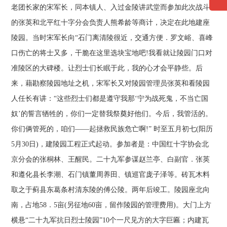
老团长家的宋军长，同本镇人、入过金陵讲武堂而参加此次战斗
的张英和北平红十字分会负责人熊希龄等商计，决定在此地建座
陵园。当时宋军长向“石门离清陵很近，交通方便．罗文峪、喜峰
口伤亡的将士又多，干脆在这里选块宝地吧!我看就让陵园门口对
准陵区的大碑楼。让烈士们长眠于此，我的心才会平静些。后
来，藉勘察陵园地址之机，宋军长又对陵园管理员张英和看陵园
人任长有讲：“这些烈士们都是遵守我那‘宁为战死鬼，不当亡国
奴’的誓言牺牲的，你们一定替我祭奠好他们。今后，我管活的。
你们俩管死的，咱们——起拯救民族危亡啊!” 时至五月初七(阳历
5月30日)，建陵园工程正式起动。参加者是：中国红十字协会北
京分会的张桐林、王醒民。二十九军参谋赵兰亭、白副官．张英
和遵化县长李潮、石门镇董周养田、镇巡官庞子泽等。砖瓦木料
取之于蓟县东葛条村清东陵的傅公陵。两年后竣工。陵园座北向
南，占地58．5亩(另征地60亩，留作陵园的管理费用)。大门上方
横悬“二十九军抗日烈士陵园”10个一尺见方的大字巨匾；内建瓦