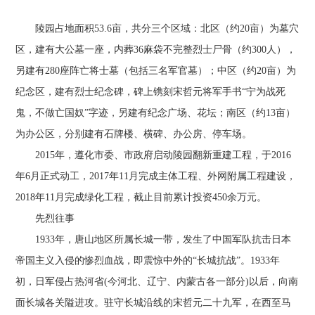
陵园占地面积53.6亩，共分三个区域：北区（约20亩）为墓穴
区，建有大公墓一座，内葬36麻袋不完整烈士尸骨（约300人），
另建有280座阵亡将士墓（包括三名军官墓）；中区（约20亩）为
纪念区，建有烈士纪念碑，碑上镌刻宋哲元将军手书“宁为战死
鬼，不做亡国奴”字迹，另建有纪念广场、花坛；南区（约13亩）
为办公区，分别建有石牌楼、横碑、办公房、停车场。
2015年，遵化市委、市政府启动陵园翻新重建工程，于2016
年6月正式动工，2017年11月完成主体工程、外网附属工程建设，
2018年11月完成绿化工程，截止目前累计投资450余万元。
先烈往事
1933年，唐山地区所属长城一带，发生了中国军队抗击日本
帝国主义入侵的惨烈血战，即震惊中外的“长城抗战”。1933年
初，日军侵占热河省(今河北、辽宁、内蒙古各一部分)以后，向南
面长城各关隘进攻。驻守长城沿线的宋哲元二十九军，在西至马