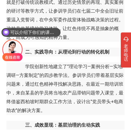
就是打破传统说教模式。通过历史情景的再现、真实案例
的研讨等教学方式，让参训学员们在七届二中全会旧址前
重温入党誓词，在中央军委作战室体验战略决策的过程。
这种身临其境的学习体验，让红色传统不再是抽象的概
可以介绍下你们的课程吗？
念，而成为可感知的精神力量。
老
师
二、实践导向：从理论到行动的转化机制
电
话
学院创新性地建立了"理论学习—案例分析—实地
调研—方案制定"的四步教学法。参训学员们带着基层实际
问题来，通过红色精神寻找解决思路。在最近一期培训班
中，来自某县的学员将当地农产品滞销问题带入课堂，最
终借鉴西柏坡时期群众工作方法，设计出"党员带头+电商
助农"的解决方案。
三、成效显现：基层治理的生动实践