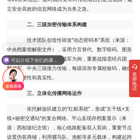
立安全高效的信息网络成为当务之急。
二、三级加密传输体系构建
技术团队创造性研发"动态密码本"系统（来源：
现在有优惠活动吗
中央档案馆解密文件），采用方言替代、数字暗码、图形
标识三重加密。以华东野战军为例，重要战报需经兵团、
可以介绍下你们的课程吗？
野战军、中央三级接力传输，每级添加专属校验码，确保
老
信息完整性和真实性。
师
电
话
三、立体化传播网络运作
依托解放区建立的"红邮系统"，形成"主干线+支
线+秘密交通站"的复合网络。平山县现存档案显示（来
源：西柏坡纪念馆），核心线路配备双人双岗，重要节点
设置伪装商铺，利用骡马队、渔船等多元载体，构建起跨