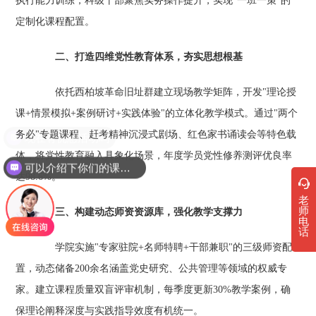
执行能力训练，科级干部聚焦实务操作提升，实现"一班一策"的
定制化课程配置。
二、打造四维党性教育体系，夯实思想根基
依托西柏坡革命旧址群建立现场教学矩阵，开发"理论授
课+情景模拟+案例研讨+实践体验"的立体化教学模式。通过"两个
务必"专题课程、赶考精神沉浸式剧场、红色家书诵读会等特色载
现在有优惠活动吗
体，将党性教育融入具象化场景，年度学员党性修养测评优良率
可以介绍下你们的课程吗？
达98.6%。
老
师
三、构建动态师资资源库，强化教学支撑力
电
话
学院实施"专家驻院+名师特聘+干部兼职"的三级师资配
置，动态储备200余名涵盖党史研究、公共管理等领域的权威专
家。建立课程质量双盲评审机制，每季度更新30%教学案例，确
保理论阐释深度与实践指导效度有机统一。