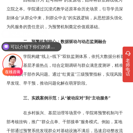
西柏坡作为“赶考精神”的发源地，始终将群众路线视为
立院之本。学院通过沉浸式教学还原革命历史场景，引导学员深
刻体会“从群众中来，到群众中去”的实践逻辑，从思想源头强化
为民服务的责任意识，为预警机制奠定价值观基础。
二、预警机制核心：数据驱动与动态监测融合
可以介绍下你们的课程吗？
学院构建“线上+线下”双轨监测体系，依托大数据分析群
老
师
众诉求、基层矛盾热点，结合定期调研与群众满意度测评，精准
电
话
识别党员干部作风问题。通过“红黄蓝”三级预警指标，实现风险
早发现、早干预，推动问题化解在萌芽阶段。
三、实践案例示范：从“被动应对”到“主动服务”
在乡村振兴、基层治理等场景中，学院将预警机制与干
部考核挂钩，推广“群众点单、干部接单”服务模式。例如，某地
干部通过预警系统发现群众对基础设施不满后，迅速启动整改流