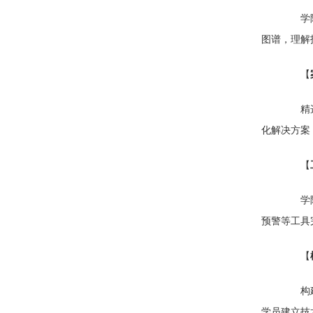
学院通
图谱，理解
【
精选老
化解决方案
【
学院自
预警等工具
【
构建"
学员建立技