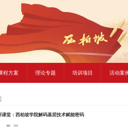
大思政课实践研修
红色教育研学课程
课程方案
理论专题
培训项目
活动案
闻
新课堂：西柏坡学院解码基层技术赋能密码
154