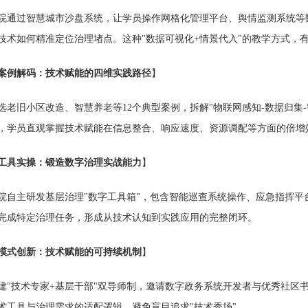
过智慧城市沙盘系统，让学员操作网格化管理平台、舆情监测系统等数字
技术如何精准定位治理堵点。这种"数据可视化+情景代入"的教学方式，
案例解码：技术赋能的四维实践路径
】
旧小区改造、智慧养老等12个典型案例，拆解"物联网感知-数据归集-
，学员直观掌握技术赋能在信息整合、响应速度、资源调配等方面的倍增
工具实操：锻造数字治理实战能力
】
主研发基层治理"数字工具箱"，包含智能巡查系统操作、应急指挥平台
完成特定治理任务，形成从技术认知到实践应用的完整闭环。
模式创新：技术赋能的可持续机制
】
技术专家+基层干部"双导师制，邀请数字政务系统开发者与优秀社区书记
术工具与治理需求的适配逻辑，避免盲目追求"技术秀场"。