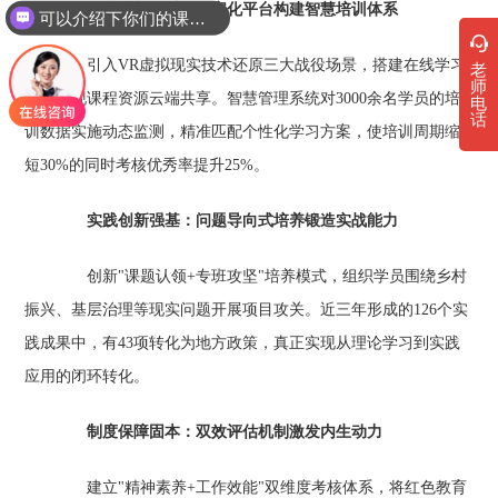
可以介绍下你们的课程吗？
科技赋能提质：数字化平台构建智慧培训体系‌
你们是怎么收费的呢
引入VR虚拟现实技术还原三大战役场景，搭建在线学习
老
师
平台实现课程资源云端共享。智慧管理系统对3000余名学员的培
电
话
训数据实施动态监测，精准匹配个性化学习方案，使培训周期缩
短30%的同时考核优秀率提升25%。
实践创新强基：问题导向式培养锻造实战能力‌
创新"课题认领+专班攻坚"培养模式，组织学员围绕乡村
振兴、基层治理等现实问题开展项目攻关。近三年形成的126个实
践成果中，有43项转化为地方政策，真正实现从理论学习到实践
应用的闭环转化。
制度保障固本：双效评估机制激发内生动力‌
建立"精神素养+工作效能"双维度考核体系，将红色教育