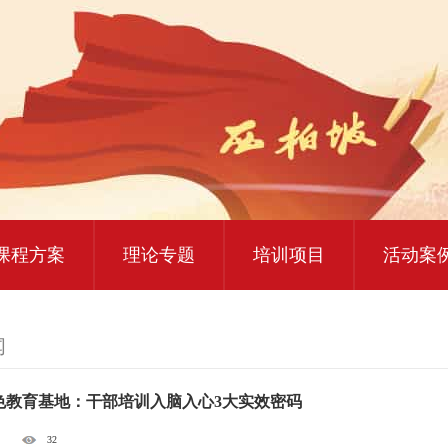
大思政课实践研修
红色教育研学课程
课程方案
理论专题
培训项目
活动案
闻
色教育基地：干部培训入脑入心3大实效密码
32