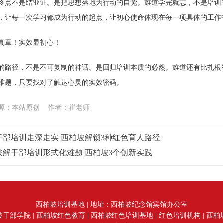
终点不是结业证。是把思想落地为行动的自觉。难道学完就忘，不是培训
，让每一次学习都成为行动的起点，让初心使命体现在每一项具体的工作
真章！实效显初心！
的路径，不是不可复制的神话。是回归培训本质的必然。难道还有比扎根
难题，只要找对了触达心灵的实效密码。
源：本站原创 作者：崔老师
干部培训走深走实 西柏坡解锁3种红色育人路径
破解干部培训形式化难题 西柏坡3个创新实践
西柏坡培训基地 | 地址：西柏坡纪念馆宾馆办公室
坡干部学院
|
西柏坡红色教育
|
西柏坡红色培训基地
|
红色培训机构
|
西柏