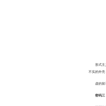
形式主
不实的外壳
虚的留
密码三