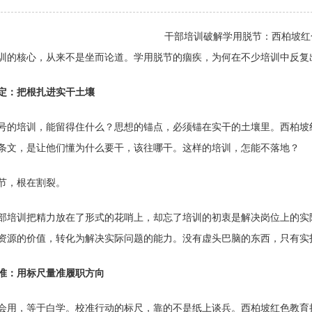
干部培训破解学用脱节：西柏坡红
训的核心，从来不是坐而论道。学用脱节的痼疾，为何在不少培训中反复
定：把根扎进实干土壤
号的培训，能留得住什么？思想的锚点，必须锚在实干的土壤里。西柏坡
条文，是让他们懂为什么要干，该往哪干。这样的培训，怎能不落地？
节，根在割裂。
部培训把精力放在了形式的花哨上，却忘了培训的初衷是解决岗位上的实
资源的价值，转化为解决实际问题的能力。没有虚头巴脑的东西，只有实
准：用标尺量准履职方向
会用，等于白学。校准行动的标尺，靠的不是纸上谈兵。西柏坡红色教育