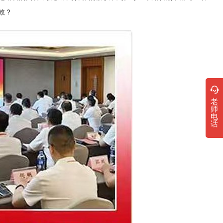
效？
老
师
电
话