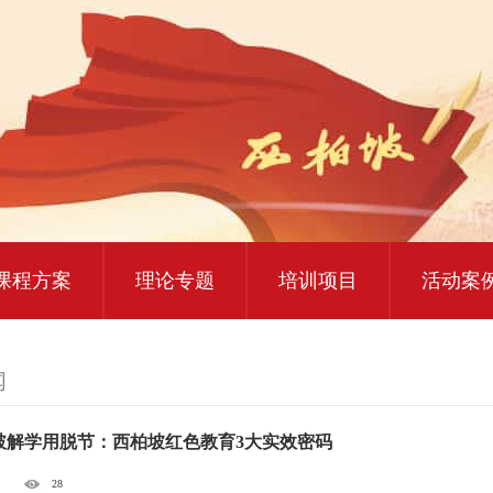
大思政课实践研修
红色教育研学课程
课程方案
理论专题
培训项目
活动案
闻
破解学用脱节：西柏坡红色教育3大实效密码
28