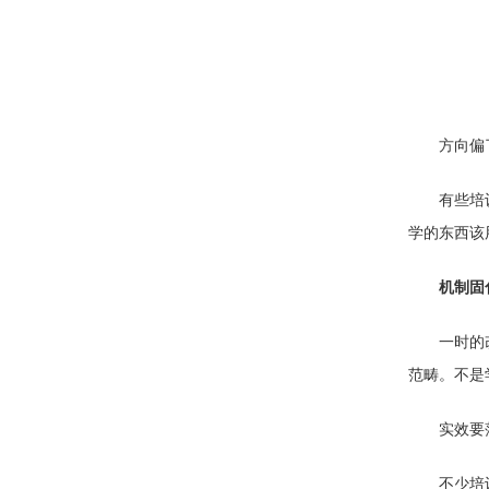
方向偏
有些培
学的东西该
机制固
一时的
范畴。不是
实效要
不少培