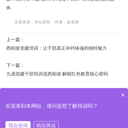
择。
文章来源：本站原创 作者：崔老师
上一篇：
西柏坡党建培训：让干部真正补钙铸魂的独特魅力
下一篇：
九成党建干部培训选西柏坡 解锁红色教育核心密码
×
欢迎来到本网站，请问是想了解培训吗？
西柏坡培训基地 | 地址：西柏坡纪念馆宾馆办公室
西柏坡干部学院
|
西柏坡红色教育
|
西柏坡红色培训基地
|
红色培
训机构
|
西柏坡研学
现在咨询
稍后再说