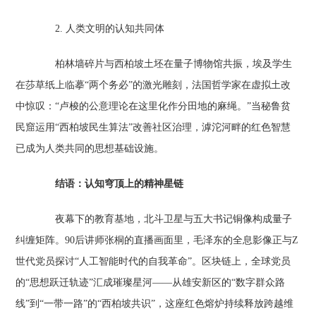
2. 人类文明的认知共同体‌
柏林墙碎片与西柏坡土坯在量子博物馆共振，埃及学生
在莎草纸上临摹“两个务必”的激光雕刻，法国哲学家在虚拟土改
中惊叹：“卢梭的公意理论在这里化作分田地的麻绳。”当秘鲁贫
民窟运用“西柏坡民生算法”改善社区治理，滹沱河畔的红色智慧
已成为人类共同的思想基础设施。
结语：认知穹顶上的精神星链‌
夜幕下的教育基地，北斗卫星与五大书记铜像构成量子
纠缠矩阵。90后讲师张桐的直播画面里，毛泽东的全息影像正与Z
世代党员探讨“人工智能时代的自我革命”。区块链上，全球党员
的“思想跃迁轨迹”汇成璀璨星河——从雄安新区的“数字群众路
线”到“一带一路”的“西柏坡共识”，这座红色熔炉持续释放跨越维