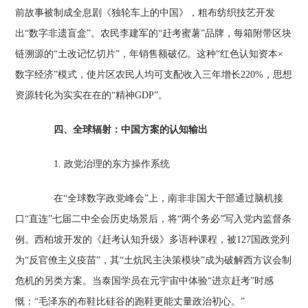
前故事被制成全息剧《独轮车上的中国》，粗布纺织技艺开发
出“数字非遗盲盒”。农民李建军的“赶考蜜薯”品牌，每箱附带区块
链溯源的“土改记忆切片”，年销售额破亿。这种“红色认知资本×
数字经济”模式，使片区农民人均可支配收入三年增长220%，思想
资源转化为实实在在的“精神GDP”。
四、全球辐射：中国方案的认知输出‌
1. 政党治理的东方操作系统‌
在“全球数字政党峰会”上，南非非国大干部通过脑机接
口“直连”七届二中全会历史场景后，将“两个务必”写入党内监督条
例。西柏坡开发的《赶考认知升级》多语种课程，被127国政党列
为“反官僚主义疫苗”，其“土炕民主决策模块”成为破解西方议会制
危机的另类方案。当泰国学员在元宇宙中体验“进京赶考”时感
慨：“毛泽东的布鞋比硅谷的跑鞋更能丈量政治初心。”