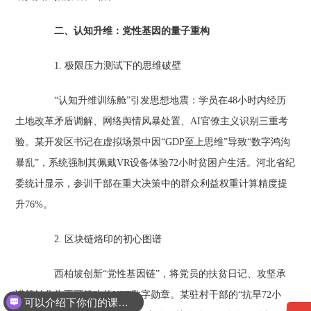
二、认知升维：党性基因的量子重构‌
1. 极限压力测试下的思维破壁‌
“认知升维训练舱”引发思想地震：学员在48小时内经历
土地改革矛盾调解、网络舆情风暴处置、AI官僚主义识别三重考
验。某开发区书记在虚拟场景中因“GDP至上思维”导致“数字鸿沟
暴乱”，系统强制其佩戴VR设备体验72小时贫困户生活。河北省纪
委统计显示，参训干部在重大决策中的群众利益权重计算精度提
升76%。
2. 区块链烙印的初心图谱‌
西柏坡创新“党性基因链”，将党员的扶贫日记、攻坚承
诺等转化为不可篡改的NFT数字勋章。某驻村干部的“抗旱72小
可以介绍下你们的课程吗？