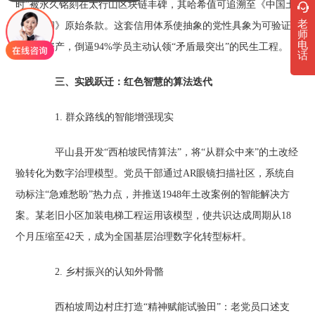
时”被永久铭刻在太行山区块链丰碑，其哈希值可追溯至《中国土
老
地法大纲》原始条款。这套信用体系使抽象的党性具象为可验证
师
电
的数字资产，倒逼94%学员主动认领“矛盾最突出”的民生工程。
话
三、实践跃迁：红色智慧的算法迭代‌
1. 群众路线的智能增强现实‌
平山县开发“西柏坡民情算法”，将“从群众中来”的土改经
验转化为数字治理模型。党员干部通过AR眼镜扫描社区，系统自
动标注“急难愁盼”热力点，并推送1948年土改案例的智能解决方
案。某老旧小区加装电梯工程运用该模型，使共识达成周期从18
个月压缩至42天，成为全国基层治理数字化转型标杆。
2. 乡村振兴的认知外骨骼‌
西柏坡周边村庄打造“精神赋能试验田”：老党员口述支