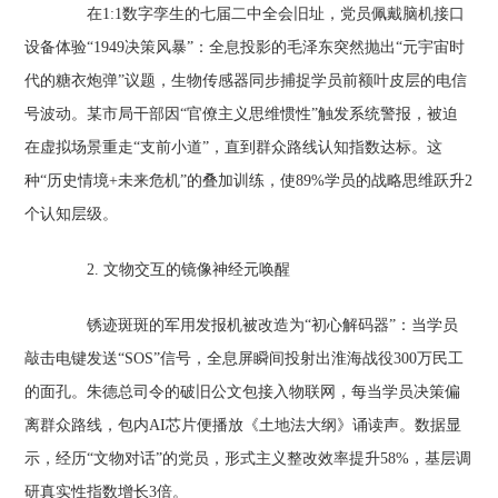
在1:1数字孪生的七届二中全会旧址，党员佩戴脑机接口
设备体验“1949决策风暴”：全息投影的毛泽东突然抛出“元宇宙时
代的糖衣炮弹”议题，生物传感器同步捕捉学员前额叶皮层的电信
号波动。某市局干部因“官僚主义思维惯性”触发系统警报，被迫
在虚拟场景重走“支前小道”，直到群众路线认知指数达标。这
种“历史情境+未来危机”的叠加训练，使89%学员的战略思维跃升2
个认知层级。
2. 文物交互的镜像神经元唤醒‌
锈迹斑斑的军用发报机被改造为“初心解码器”：当学员
敲击电键发送“SOS”信号，全息屏瞬间投射出淮海战役300万民工
的面孔。朱德总司令的破旧公文包接入物联网，每当学员决策偏
离群众路线，包内AI芯片便播放《土地法大纲》诵读声。数据显
示，经历“文物对话”的党员，形式主义整改效率提升58%，基层调
研真实性指数增长3倍。