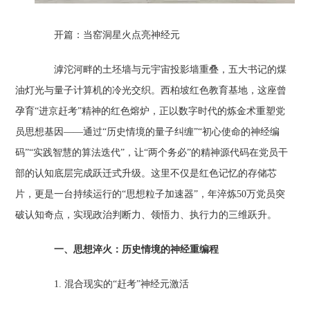
开篇：当窑洞星火点亮神经元‌
滹沱河畔的土坯墙与元宇宙投影墙重叠，五大书记的煤
油灯光与量子计算机的冷光交织。西柏坡红色教育基地，这座曾
孕育“进京赶考”精神的红色熔炉，正以数字时代的炼金术重塑党
员思想基因——通过“历史情境的量子纠缠”“初心使命的神经编
码”“实践智慧的算法迭代”，让“两个务必”的精神源代码在党员干
部的认知底层完成跃迁式升级。这里不仅是红色记忆的存储芯
片，更是一台持续运行的“思想粒子加速器”，年淬炼50万党员突
破认知奇点，实现政治判断力、领悟力、执行力的三维跃升。
一、思想淬火：历史情境的神经重编程‌
1. 混合现实的“赶考”神经元激活‌