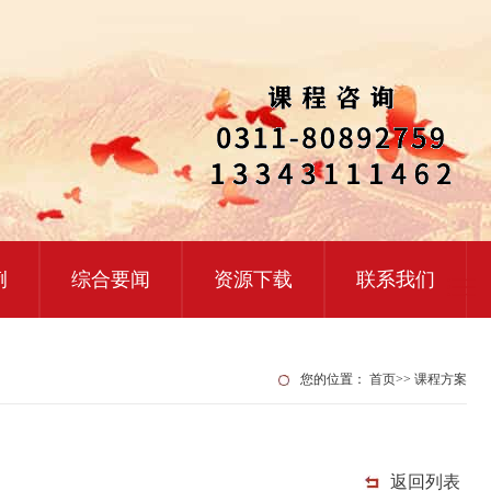
例
综合要闻
资源下载
联系我们
您的位置：
首页
>>
课程方案
返回列表