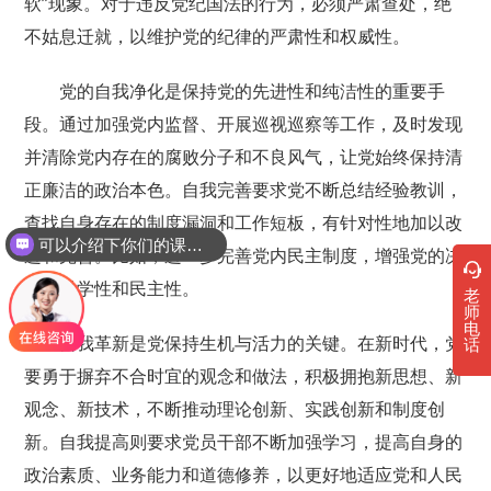
软”现象。对于违反党纪国法的行为，必须严肃查处，绝
不姑息迁就，以维护党的纪律的严肃性和权威性。
党的自我净化是保持党的先进性和纯洁性的重要手
段。通过加强党内监督、开展巡视巡察等工作，及时发现
并清除党内存在的腐败分子和不良风气，让党始终保持清
正廉洁的政治本色。自我完善要求党不断总结经验教训，
查找自身存在的制度漏洞和工作短板，有针对性地加以改
可以介绍下你们的课程吗？
进和完善。比如，进一步完善党内民主制度，增强党的决
策的科学性和民主性。
老
师
电
自我革新是党保持生机与活力的关键。在新时代，党
话
要勇于摒弃不合时宜的观念和做法，积极拥抱新思想、新
观念、新技术，不断推动理论创新、实践创新和制度创
新。自我提高则要求党员干部不断加强学习，提高自身的
政治素质、业务能力和道德修养，以更好地适应党和人民