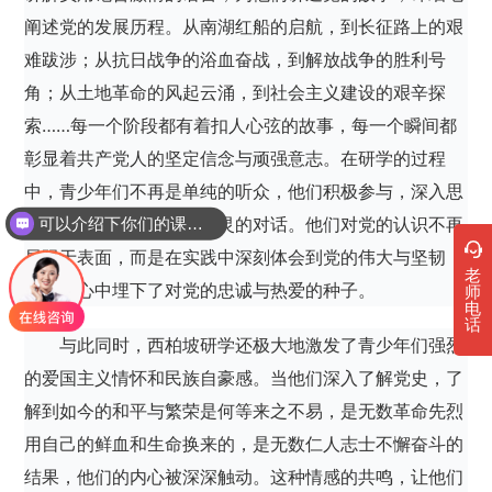
阐述党的发展历程。从南湖红船的启航，到长征路上的艰
难跋涉；从抗日战争的浴血奋战，到解放战争的胜利号
角；从土地革命的风起云涌，到社会主义建设的艰辛探
索……每一个阶段都有着扣人心弦的故事，每一个瞬间都
彰显着共产党人的坚定信念与顽强意志。在研学的过程
中，青少年们不再是单纯的听众，他们积极参与，深入思
考，与历史进行着一场心灵的对话。他们对党的认识不再
可以介绍下你们的课程吗？
局限于表面，而是在实践中深刻体会到党的伟大与坚韧，
老
从而在心中埋下了对党的忠诚与热爱的种子。
师
电
话
与此同时，西柏坡研学还极大地激发了青少年们强烈
的爱国主义情怀和民族自豪感。当他们深入了解党史，了
解到如今的和平与繁荣是何等来之不易，是无数革命先烈
用自己的鲜血和生命换来的，是无数仁人志士不懈奋斗的
结果，他们的内心被深深触动。这种情感的共鸣，让他们