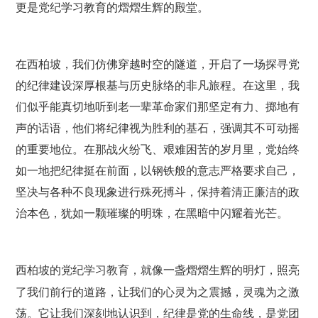
更是党纪学习教育的熠熠生辉的殿堂。
在西柏坡，我们仿佛穿越时空的隧道，开启了一场探寻党
的纪律建设深厚根基与历史脉络的非凡旅程。在这里，我
们似乎能真切地听到老一辈革命家们那坚定有力、掷地有
声的话语，他们将纪律视为胜利的基石，强调其不可动摇
的重要地位。在那战火纷飞、艰难困苦的岁月里，党始终
如一地把纪律挺在前面，以钢铁般的意志严格要求自己，
坚决与各种不良现象进行殊死搏斗，保持着清正廉洁的政
治本色，犹如一颗璀璨的明珠，在黑暗中闪耀着光芒。
西柏坡的
党纪学习教育
，就像一盏熠熠生辉的明灯，照亮
了我们前行的道路，让我们的心灵为之震撼，灵魂为之激
荡。它让我们深刻地认识到，纪律是党的生命线，是党团