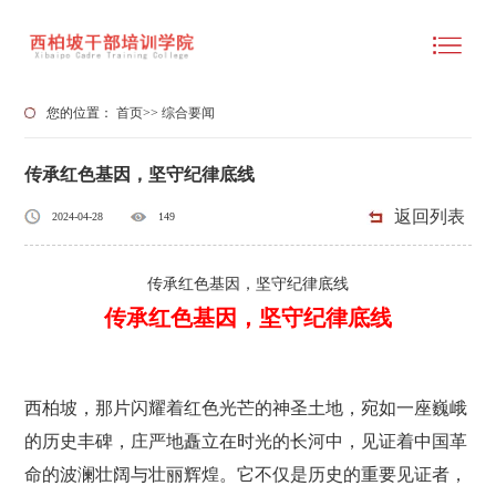
您的位置：
首页
>>
综合要闻
传承红色基因，坚守纪律底线
返回列表
2024-04-28
149
传承红色基因，坚守纪律底线
传承红色基因，坚守纪律底线
西柏坡，那片闪耀着红色光芒的神圣土地，宛如一座巍峨
的历史丰碑，庄严地矗立在时光的长河中，见证着中国革
命的波澜壮阔与壮丽辉煌。它不仅是历史的重要见证者，