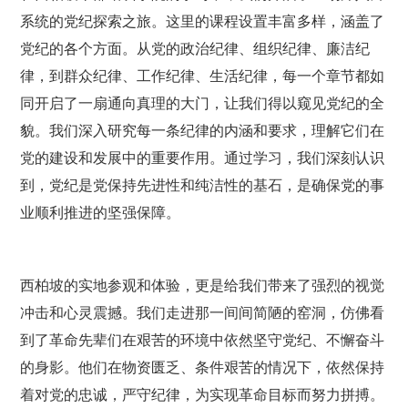
系统的党纪探索之旅。这里的课程设置丰富多样，涵盖了
党纪的各个方面。从党的政治纪律、组织纪律、廉洁纪
律，到群众纪律、工作纪律、生活纪律，每一个章节都如
同开启了一扇通向真理的大门，让我们得以窥见党纪的全
貌。我们深入研究每一条纪律的内涵和要求，理解它们在
党的建设和发展中的重要作用。通过学习，我们深刻认识
到，党纪是党保持先进性和纯洁性的基石，是确保党的事
业顺利推进的坚强保障。
西柏坡的实地参观和体验，更是给我们带来了强烈的视觉
冲击和心灵震撼。我们走进那一间间简陋的窑洞，仿佛看
到了革命先辈们在艰苦的环境中依然坚守党纪、不懈奋斗
的身影。他们在物资匮乏、条件艰苦的情况下，依然保持
着对党的忠诚，严守纪律，为实现革命目标而努力拼搏。