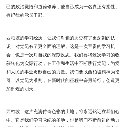
己的政治觉悟和道德修养，使自己成为一名真正有党性、
有纪律的党员干部。
西柏坡的学习经历，让我们对党的历史有了更深刻的认
识，对党纪有了更全面的理解。这是一次宝贵的学习机
会，也是一次对自我的深刻反思。我们要将这次学习的收
获转化为实际行动，在工作和生活中不断践行党纪，为党
和人民的事业贡献自己的力量。我们要以西柏坡精神为指
引，以党纪为准则，在新时代的征程中奋勇前行，创造更
加辉煌的明天。
西柏坡，这片充满传奇色彩的土地，将永远铭记在我们心
中。它是我们学习党纪的圣地，也是我们不断前进的动力