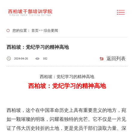
您的位置：
首页
>>
综合要闻
西柏坡：党纪学习的精神高地
返回列表
2024-04-26
182
西柏坡：党纪学习的精神高地
西柏坡：党纪学习的精神高地
西柏坡，这个在中国革命历史上具有重要意义的地方，宛
如一颗璀璨的明珠，闪耀着独特的光芒。它不仅是一片见
证了伟大历史转折的土地，更是党员干部们汲取力量、深