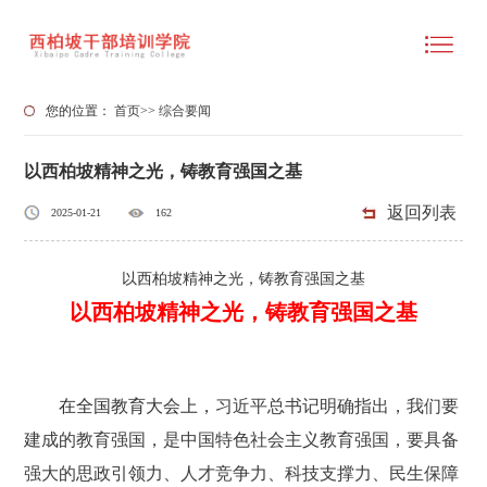
您的位置：
首页
>>
综合要闻
以西柏坡精神之光，铸教育强国之基
返回列表
2025-01-21
162
以西柏坡精神之光，铸教育强国之基
以西柏坡精神之光，铸教育强国之基
在全国教育大会上，
习近平总书记明确指出，我们要
建成的教育强国，是中国特色社会主义教育强国，要具备
强大的思政引领力、人才竞争力、科技支撑力、民生保障