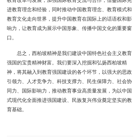
教育改革与发展，加强国际教育交流与合作，借鉴国际先
进教育理念和经验，同时推动中国教育理念、教育模式和
教育文化走向世界，提升中国教育在国际上的话语权和影
响力，让教育成为展示中国形象、传播中国文化的重要窗
口。
总之，西柏坡精神是我们建设中国特色社会主义教育
强国的宝贵精神财富。我们要深入挖掘和弘扬西柏坡精
神，将其融入到教育强国建设的各个环节，以强大的思政
引领力、人才竞争力、科技支撑力、民生保障力、社会协
同力、国际影响力，推动教育事业高质量发展，为以中国
式现代化全面推进强国建设、民族复兴伟业奠定坚实的教
育基础。