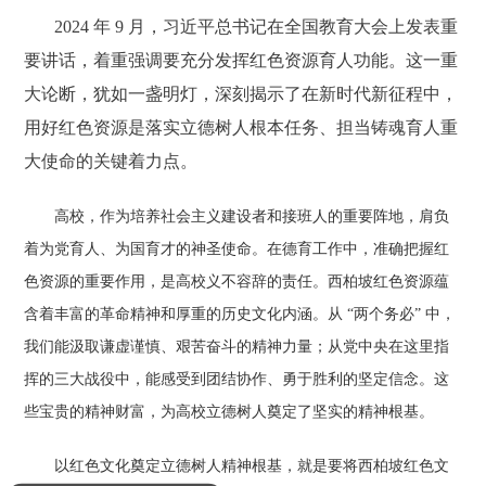
2024 年 9 月，习近平总书记在全国教育大会上发表重
要讲话，着重强调要充分发挥红色资源育人功能。这一重
大论断，犹如一盏明灯，深刻揭示了在新时代新征程中，
用好红色资源是落实立德树人根本任务、担当铸魂育人重
大使命的关键着力点。
高校，作为培养社会主义建设者和接班人的重要阵地，肩负
着为党育人、为国育才的神圣使命。在德育工作中，准确把握红
色资源的重要作用，是高校义不容辞的责任。西柏坡红色资源蕴
含着丰富的革命精神和厚重的历史文化内涵。从 “两个务必” 中，
我们能汲取谦虚谨慎、艰苦奋斗的精神力量；从党中央在这里指
挥的三大战役中，能感受到团结协作、勇于胜利的坚定信念。这
些宝贵的精神财富，为高校立德树人奠定了坚实的精神根基。
以红色文化奠定立德树人精神根基，就是要将西柏坡红色文