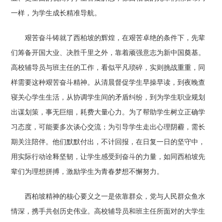
一样，为学生成长精准导航。
艰苦奋斗铸就了西柏坡的辉煌，在艰苦卓绝的条件下，先辈
们筹备开国大业、决胜千里之外，靠着顽强意志为新中国奠基。
高校辅导员与班主任的工作，看似平凡琐碎，实则挑战重重，同
样需要这种艰苦奋斗精神。从清晨督促学生早操早读，到夜晚查
寝关心学生生活，从协调学生间的矛盾纠纷，到为学生职业规划
出谋划策，事无巨细，耗费大量心力。为了帮助学生树立正确学
习态度，可能要多次谈心交流；为引导学生走出心理阴霾，需长
期关注陪伴。他们默默付出，不计回报，在日复一日的坚守中，
用实际行动诠释坚韧，让学生感受到奋斗的力量，如同西柏坡先
辈们为理想拼搏，激励学生为青春梦想不懈努力。
西柏坡精神的核心要义之一是依靠群众，党与人民群众鱼水
情深，携手共创历史伟业。高校辅导员和班主任所面对的大学生