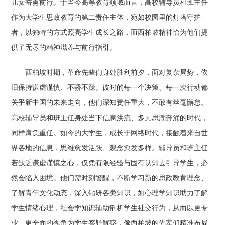
儿女奋勇前行。于当今高等教育领域而言，高校辅导员和班主任
作为大学生思政教育的第二责任主体，宛如校园里的灯塔守护
者，以独特的方式照亮学生成长之路，而西柏坡精神恰为他们提
供了无尽的精神滋养与前行指引。
西柏坡时期，革命先辈们身处胜利前夕，面对复杂局势，依
旧保持谦虚谨慎、不骄不躁。彼时的每一个决策、每一次行动都
关乎新中国的未来走向，他们深知责任重大，不敢有丝毫懈怠。
高校辅导员和班主任身处当下信息洪流、多元思潮奔涌的时代，
同样肩负重任。如今的大学生，成长于网络时代，接触着来自世
界各地的信息，思维愈发活跃、观念愈发多样。辅导员和班主任
若缺乏谦虚谨慎之心，仅凭有限经验与固有认知去引导学生，必
然会陷入困境。他们需时刻警醒，不断学习新的思政教育理念、
了解青年文化动态，深入钻研各类知识，如心理学知识助力了解
学生情绪心理，社会学知识辅助剖析学生社交行为，从而以更专
业、更全面的视角为学生答疑解惑，像西柏坡的先辈们精准布局