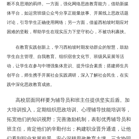
断不良思潮的羁绊。一方面，强化网络思政教育能力，借助新媒
体平台，如运营班级公众号分享正能量故事、开展线上思政话题
讨论，引导学生正确使用网络；另一方面，借鉴西柏坡时期应对
困难的坚毅，帮助学生在现实压力下坚守初心，不被功利裹挟。
在教育实践创新上，学习西柏坡时期发动群众的智慧，鼓励
学生自主管理、自我教育。组织宿舍文化节、班级风采展等活
动，让学生在参与中增强集体意识、提升综合素质；搭建师生共
创平台，师生携手开展社会实践调研，深入了解社会民生，在实
践中深化思政教育成效。
高校层面同样要为辅导员和班主任提供坚实后盾。加
大培训投入，定期组织思政培训、心理辅导技能培训等，
拓宽他们的知识视野；完善激励机制，表彰优秀辅导员和
班主任，肯定他们的辛勤付出；构建职业晋升通道，让他
们看到职业发展前景，安心深耕思政教育土壤。三方协同