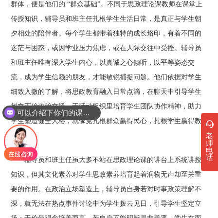
群体，便是他们的 “群众基础”。不同于思政理论课教师在课堂上
传授知识，辅导员和班主任扎根学生生活日常，是真正与学生朝
夕相处的陪伴者。每个学生都带着独特的成长烙印，有着不同的
迷茫与困惑，或因学业压力焦虑，或在人际交往中受挫。辅导员
和班主任唯有深入学生内心，以真诚之心倾听，以平等姿态交
流，成为学生信赖的朋友，才能敏锐捕捉问题。他们依据对学生
细致入微的了解，将思政教育融入日常点滴，在聊天中引导学生
树立正确政治立场，于活动组织里培育学生团队协作精神，助力
可以介绍下你们的课程吗？
学生塑造健全人格，就像党扎根群众赢得民心，扎根学生赢得教
老
育成效。
师
电
话
辅导员和班主任虽大多不站在思政理论课的讲台上系统讲授
知识，但其文化素养对学生思政素养培育起着润物无声却至关重
要的作用。在政治立场塑造上，辅导员自身若对时事政策理解不
深，就无法在热点事件讨论中为学生拨云见日，引导学生坚定立