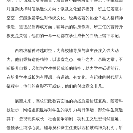
场；于价值观念培养而言，若自身不能明辨是非善恶，学生在面
对复杂抉择时便易迷失方向；谈及文化涵养提升，班主任若腹中
空空，怎能激发学生对传统文化、经典名著的热爱？在人格精神
锻造、道德品质养成方面，辅导员的以身作则、班主任的言传身
教更是关键，他们的一举一动都在学生成长的白纸上留下印记。
西柏坡精神跨越时空，为高校辅导员与班主任注入强大动
力。他们秉持这份精神，以谦虚之态、奋斗之力、亲民之举，不
断提升自我，必能为学生撑起成长的晴空，助力学生砥砺前行。
在培养学生成长为有理想、有道德、有文化、有纪律的时代新人
征程中，他们的身影不可或缺，他们的付出意义非凡。
展望未来，高校思政教育面临的挑战愈发错综复杂。随着科
技进步，网络虚拟世界对学生的吸引力与日俱增，部分学生沉迷
其中，忽视现实成长；社会竞争加剧，功利主义思想悄然蔓延，
侵蚀学生纯净心灵。辅导员和班主任要以西柏坡精神为利刃，斩