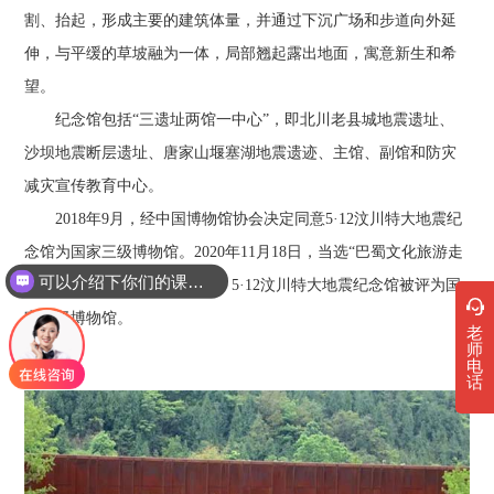
割、抬起，形成主要的建筑体量，并通过下沉广场和步道向外延
伸，与平缓的草坡融为一体，局部翘起露出地面，寓意新生和希
望。
纪念馆包括“三遗址两馆一中心”，即北川老县城地震遗址、
沙坝地震断层遗址、唐家山堰塞湖地震遗迹、主馆、副馆和防灾
减灾宣传教育中心。
2018年9月，经中国博物馆协会决定同意5·12汶川特大地震纪
念馆为国家三级博物馆。2020年11月18日，当选“巴蜀文化旅游走
可以介绍下你们的课程吗？
廊新地标”。2020年12月21日，5·12汶川特大地震纪念馆被评为国
家一级博物馆。
老
师
电
话