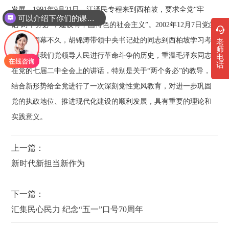
发展。1991年9月21日，江泽民专程来到西柏坡，要求全党“牢
可以介绍下你们的课程吗？
记‘两个务必’，建设有中国特色的社会主义”。2002年12月7日党的
十六大闭幕不久，胡锦涛带领中央书记处的同志到西柏坡学习考
老
师
察，回顾我们党领导人民进行革命斗争的历史，重温毛泽东同志
电
话
在党的七届二中全会上的讲话，特别是关于“两个务必”的教导，
结合新形势给全党进行了一次深刻党性党风教育，对进一步巩固
党的执政地位、推进现代化建设的顺利发展，具有重要的理论和
实践意义。
上一篇：
新时代新担当新作为
下一篇：
汇集民心民力 纪念“五一”口号70周年